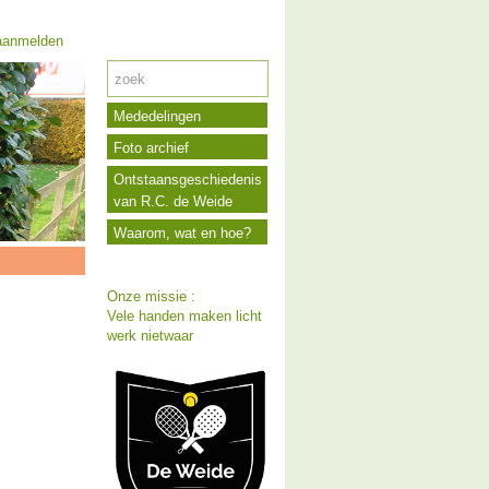
anmelden
Mededelingen
Foto archief
Ontstaansgeschiedenis
van R.C. de Weide
Waarom, wat en hoe?
Onze missie :
Vele handen maken licht
werk nietwaar