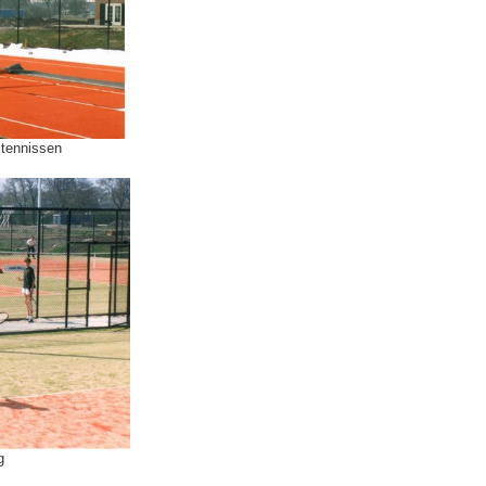
 tennissen
g