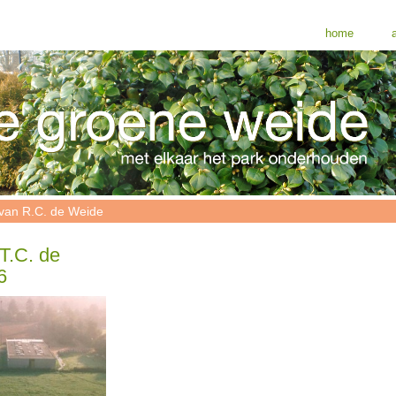
home
a
van R.C. de Weide
T.C. de
6