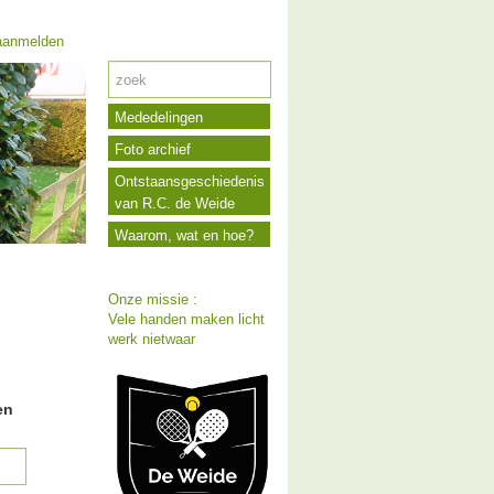
anmelden
Mededelingen
Foto archief
Ontstaansgeschiedenis
van R.C. de Weide
Waarom, wat en hoe?
Onze missie :
Vele handen maken licht
werk nietwaar
en